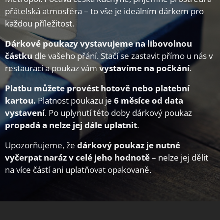
přátelská atmosféra – to vše je ideálním dárkem pro
každou příležitost.
Dárkové poukazy vystavujeme na libovolnou
částku
dle vašeho přání. Stačí se zastavit přímo u nás v
restauraci a poukaz vám
vystavíme na počkání
.
Platbu můžete provést hotově nebo platební
kartou.
Platnost poukazu je
6 měsíce od data
vystavení
. Po uplynutí této doby dárkový poukaz
propadá a nelze jej dále uplatnit
.
Upozorňujeme, že
dárkový poukaz je nutné
vyčerpat naráz v celé jeho hodnotě
– nelze jej dělit
na více částí ani uplatňovat opakovaně.